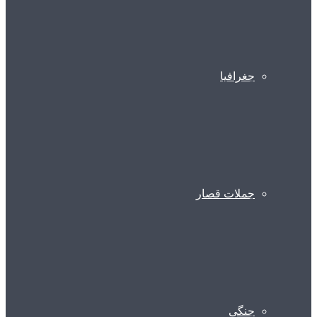
جغرافیا
جملات قصار
جنگی