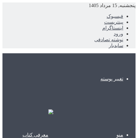
پنجشنبه, 15 مرداد 1405
فیسبوک
پینتریست
اینستاگرام
ورود
نوشته تصادفی
سایدبار
تغییر پوسته
منو