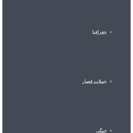
جغرافیا
جملات قصار
جنگی