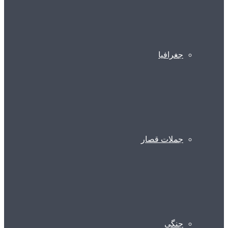
جغرافیا
جملات قصار
جنگی