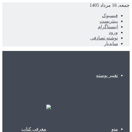
جمعه, 16 مرداد 1405
فیسبوک
پینتریست
اینستاگرام
ورود
نوشته تصادفی
سایدبار
تغییر پوسته
منو