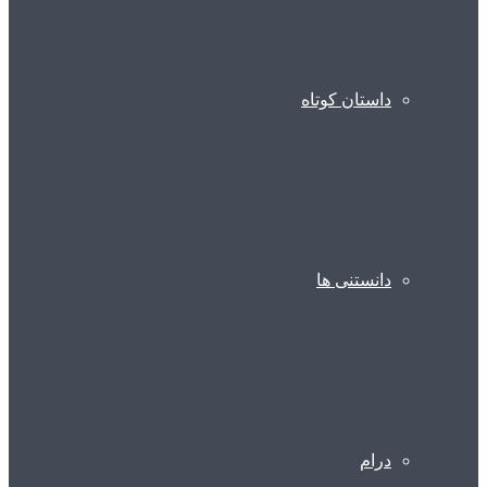
داستان کوتاه
دانستنی ها
درام