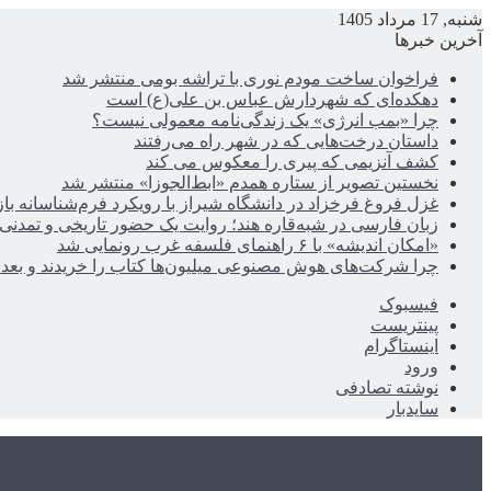
شنبه, 17 مرداد 1405
آخرین خبرها
فراخوان ساخت مودم نوری با تراشه بومی منتشر شد
دهکده‌ای که شهردارش عباس بن علی(ع) است
چرا «بمب انرژی» یک زندگی‌نامه معمولی نیست؟
داستان درخت‌هایی که در شهر راه می‌رفتند
کشف آنزیمی که پیری را معکوس می کند
نخستین تصویر از ستاره همدم «ابط‌الجوزا» منتشر شد
غزل فروغ فرخزاد در دانشگاه شیراز با رویکرد فرم‌شناسانه با
زبان فارسی در شبه‌قاره هند؛ روایت یک حضور تاریخی و تمدنی
«امکان اندیشه» با ۶ راهنمای فلسفه غرب رونمایی شد
چرا شرکت‌های هوش مصنوعی میلیون‌ها کتاب را خریدند و بعد ن
فیسبوک
پینتریست
اینستاگرام
ورود
نوشته تصادفی
سایدبار