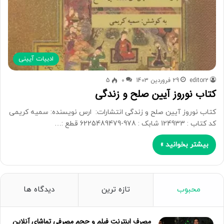
ادبیات آیینی
editor2
29 فروردین 1403
0
5
کتاب نوروز آیین صلح و زندگی
کتاب نوروز آیین صلح و زندگی انتشارات: ارس نویسنده: سمیه کریمی
کد کتاب : 124933 شابک : 978-6225489479 قطع :…
بیشتر بخوانید »
محبوب
تازه ترین
دیدگاه ها
مصرف اینترنت فیلم و حجم مصرفی تماشای آنلاین