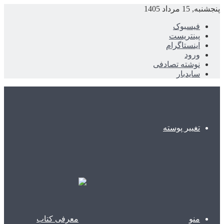
پنجشنبه, 15 مرداد 1405
فیسبوک
پینتریست
اینستاگرام
ورود
نوشته تصادفی
سایدبار
تغییر پوسته
منو