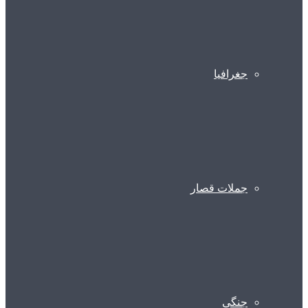
جغرافیا
جملات قصار
جنگی