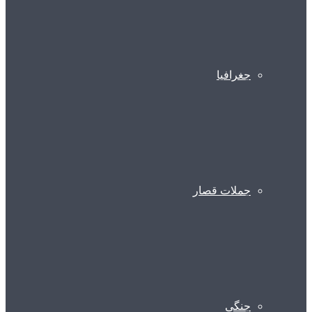
جغرافیا
جملات قصار
جنگی