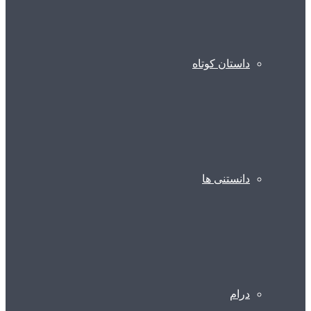
داستان کوتاه
دانستنی ها
درام