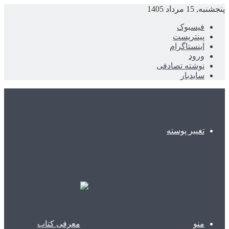
پنجشنبه, 15 مرداد 1405
فیسبوک
پینتریست
اینستاگرام
ورود
نوشته تصادفی
سایدبار
تغییر پوسته
منو