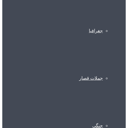
جغرافیا
جملات قصار
جنگی