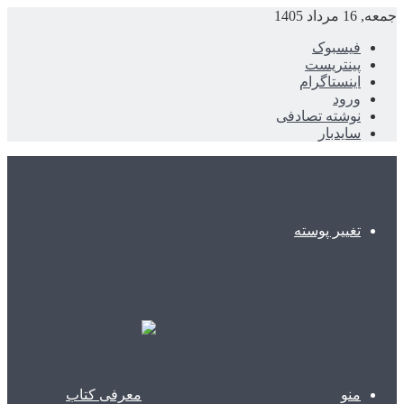
جمعه, 16 مرداد 1405
فیسبوک
پینتریست
اینستاگرام
ورود
نوشته تصادفی
سایدبار
تغییر پوسته
منو