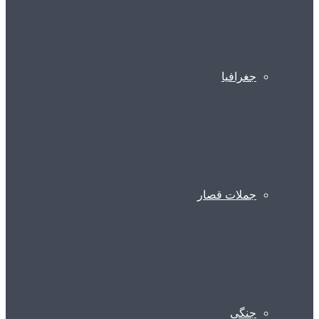
جغرافیا
جملات قصار
جنگی