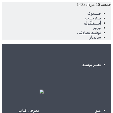
جمعه, 16 مرداد 1405
فیسبوک
پینتریست
اینستاگرام
ورود
نوشته تصادفی
سایدبار
تغییر پوسته
منو