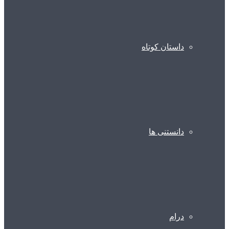
داستان کوتاه
دانستنی ها
درام