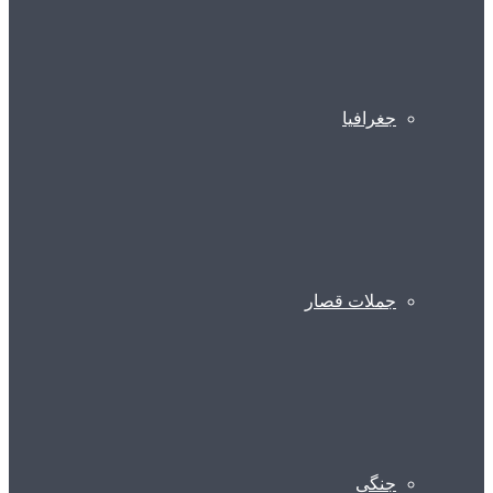
جغرافیا
جملات قصار
جنگی