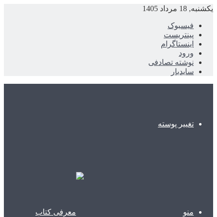
یکشنبه, 18 مرداد 1405
فیسبوک
پینتریست
اینستاگرام
ورود
نوشته تصادفی
سایدبار
تغییر پوسته
منو