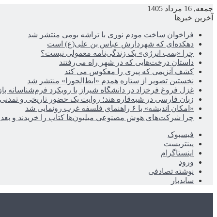
جمعه, 16 مرداد 1405
آخرین خبرها
فراخوان ساخت مودم نوری با تراشه بومی منتشر شد
دهکده‌ای که شهردارش عباس بن علی(ع) است
چرا «بمب انرژی» یک زندگی‌نامه معمولی نیست؟
داستان درخت‌هایی که در شهر راه می‌رفتند
کشف آنزیمی که پیری را معکوس می کند
نخستین تصویر از ستاره همدم «ابط‌الجوزا» منتشر شد
غزل فروغ فرخزاد در دانشگاه شیراز با رویکرد فرم‌شناسانه با
زبان فارسی در شبه‌قاره هند؛ روایت یک حضور تاریخی و تمدنی
«امکان اندیشه» با ۶ راهنمای فلسفه غرب رونمایی شد
چرا شرکت‌های هوش مصنوعی میلیون‌ها کتاب را خریدند و بعد ن
فیسبوک
پینتریست
اینستاگرام
ورود
نوشته تصادفی
سایدبار