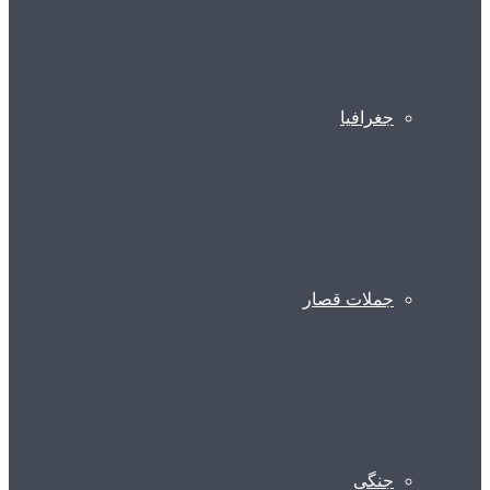
جغرافیا
جملات قصار
جنگی