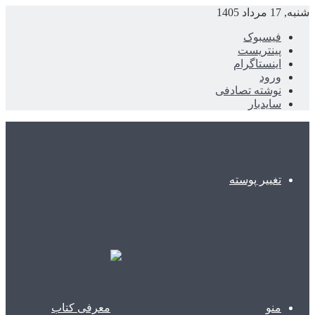
شنبه, 17 مرداد 1405
فیسبوک
پینتریست
اینستاگرام
ورود
نوشته تصادفی
سایدبار
تغییر پوسته
منو