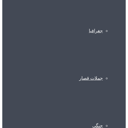
جغرافیا
جملات قصار
جنگی