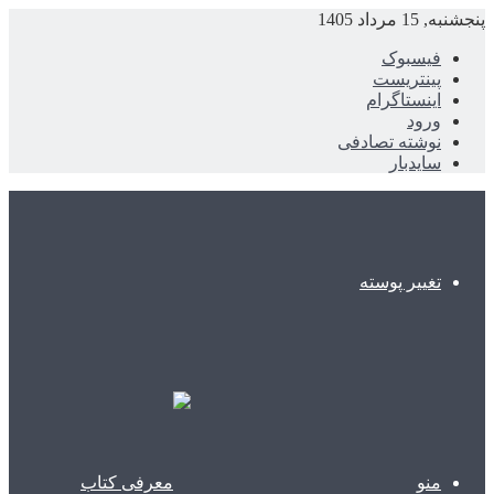
پنجشنبه, 15 مرداد 1405
فیسبوک
پینتریست
اینستاگرام
ورود
نوشته تصادفی
سایدبار
تغییر پوسته
منو