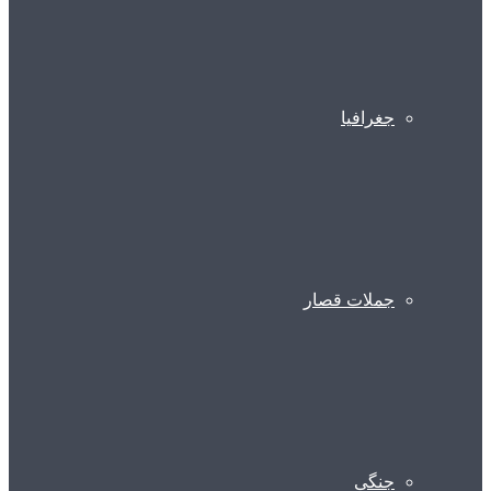
جغرافیا
جملات قصار
جنگی