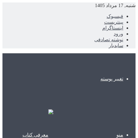
شنبه, 17 مرداد 1405
فیسبوک
پینتریست
اینستاگرام
ورود
نوشته تصادفی
سایدبار
تغییر پوسته
منو