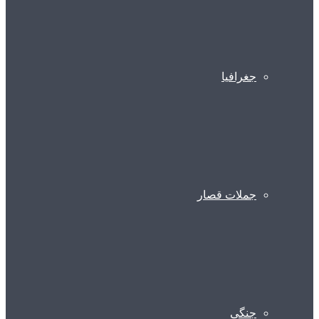
جغرافیا
جملات قصار
جنگی