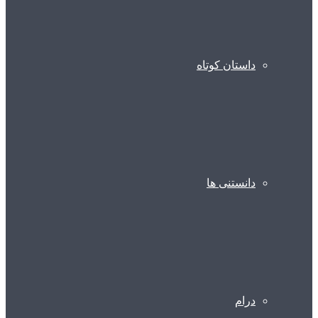
داستان کوتاه
دانستنی ها
درام