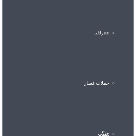
جغرافیا
جملات قصار
جنگی