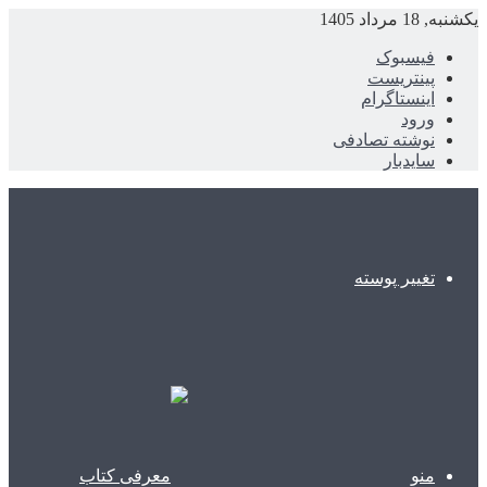
یکشنبه, 18 مرداد 1405
فیسبوک
پینتریست
اینستاگرام
ورود
نوشته تصادفی
سایدبار
تغییر پوسته
منو