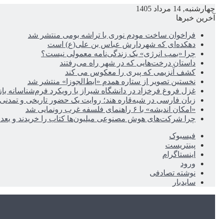
چهارشنبه, 14 مرداد 1405
آخرین خبرها
فراخوان ساخت مودم نوری با تراشه بومی منتشر شد
دهکده‌ای که شهردارش عباس بن علی(ع) است
چرا «بمب انرژی» یک زندگی‌نامه معمولی نیست؟
داستان درخت‌هایی که در شهر راه می‌رفتند
کشف آنزیمی که پیری را معکوس می کند
نخستین تصویر از ستاره همدم «ابط‌الجوزا» منتشر شد
غزل فروغ فرخزاد در دانشگاه شیراز با رویکرد فرم‌شناسانه با
زبان فارسی در شبه‌قاره هند؛ روایت یک حضور تاریخی و تمدنی
«امکان اندیشه» با ۶ راهنمای فلسفه غرب رونمایی شد
چرا شرکت‌های هوش مصنوعی میلیون‌ها کتاب را خریدند و بعد ن
فیسبوک
پینتریست
اینستاگرام
ورود
نوشته تصادفی
سایدبار