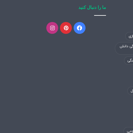
ما را دنبال کنید
فیسبوک
پینتریست
اینستاگرام
زی
گی دانش
شگی
ل
ومی