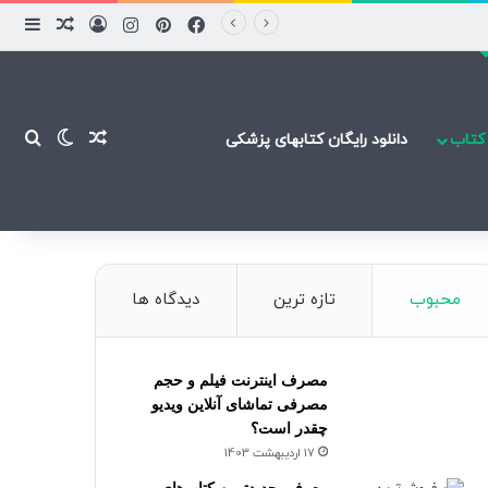
فیسبوک
پینتریست
اینستاگرام
ورود
ساید
نوشته ت
نوشته تصاد
تغییر پ
جست
کتاب
دانلود رایگان کتابهای پزشکی
محبوب
تازه ترین
دیدگاه ها
مصرف اینترنت فیلم و حجم
مصرفی تماشای آنلاین ویدیو
چقدر است؟
17 اردیبهشت 1403