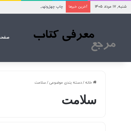
شنبه, 17 مرداد 1405
چاپ چهل‌ونهم «تن‌تن و سندباد» از مرز ۲۰۰ هزار نسخه گذشت
آخرین خبرها
صفحه
خانه
/
دسته بندی موضوعی
/
سلامت
سلامت