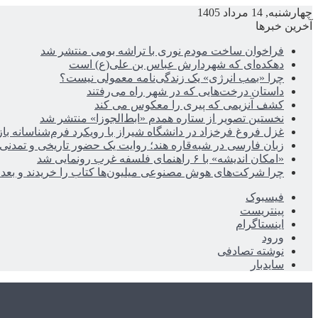
چهارشنبه, 14 مرداد 1405
آخرین خبرها
فراخوان ساخت مودم نوری با تراشه بومی منتشر شد
دهکده‌ای که شهردارش عباس بن علی(ع) است
چرا «بمب انرژی» یک زندگی‌نامه معمولی نیست؟
داستان درخت‌هایی که در شهر راه می‌رفتند
کشف آنزیمی که پیری را معکوس می کند
نخستین تصویر از ستاره همدم «ابط‌الجوزا» منتشر شد
غزل فروغ فرخزاد در دانشگاه شیراز با رویکرد فرم‌شناسانه با
زبان فارسی در شبه‌قاره هند؛ روایت یک حضور تاریخی و تمدنی
«امکان اندیشه» با ۶ راهنمای فلسفه غرب رونمایی شد
چرا شرکت‌های هوش مصنوعی میلیون‌ها کتاب را خریدند و بعد ن
فیسبوک
پینتریست
اینستاگرام
ورود
نوشته تصادفی
سایدبار