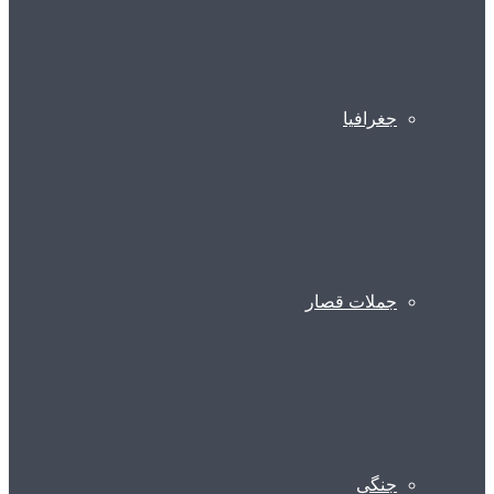
جغرافیا
جملات قصار
جنگی