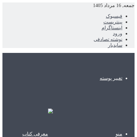
جمعه, 16 مرداد 1405
فیسبوک
پینتریست
اینستاگرام
ورود
نوشته تصادفی
سایدبار
تغییر پوسته
منو