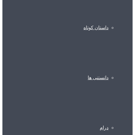
داستان کوتاه
دانستنی ها
درام