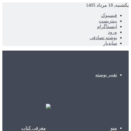
یکشنبه, 18 مرداد 1405
فیسبوک
پینتریست
اینستاگرام
ورود
نوشته تصادفی
سایدبار
تغییر پوسته
منو