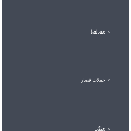
جغرافیا
جملات قصار
جنگی