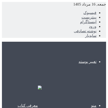
جمعه, 16 مرداد 1405
فیسبوک
پینتریست
اینستاگرام
ورود
نوشته تصادفی
سایدبار
تغییر پوسته
منو