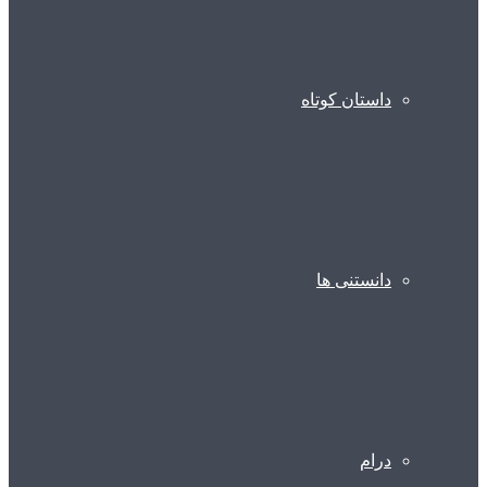
داستان کوتاه
دانستنی ها
درام