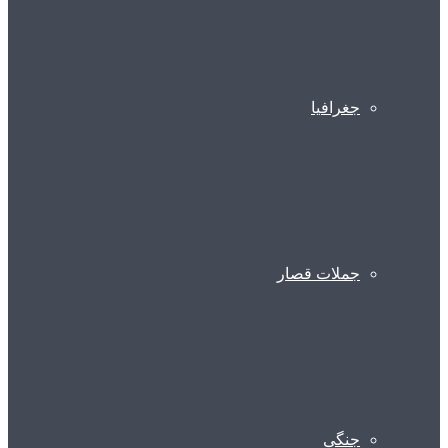
جغرافیا
جملات قصار
جنگی