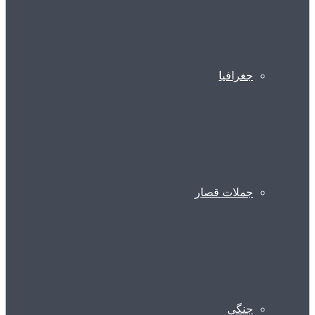
جغرافیا
جملات قصار
جنگی