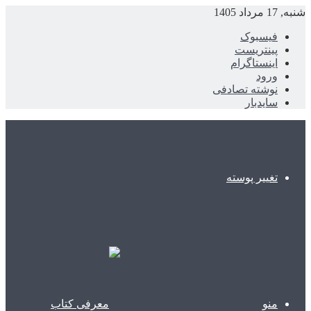
شنبه, 17 مرداد 1405
فیسبوک
پینتریست
اینستاگرام
ورود
نوشته تصادفی
سایدبار
تغییر پوسته
منو