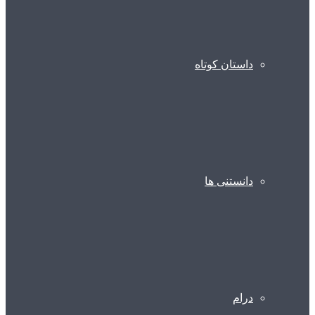
داستان کوتاه
دانستنی ها
درام