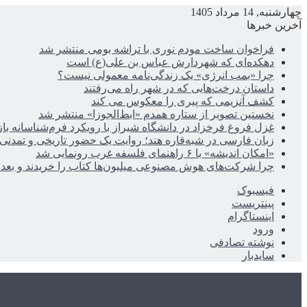
چهارشنبه, 14 مرداد 1405
آخرین خبرها
فراخوان ساخت مودم نوری با تراشه بومی منتشر شد
دهکده‌ای که شهردارش عباس بن علی(ع) است
چرا «بمب انرژی» یک زندگی‌نامه معمولی نیست؟
داستان درخت‌هایی که در شهر راه می‌رفتند
کشف آنزیمی که پیری را معکوس می کند
نخستین تصویر از ستاره همدم «ابط‌الجوزا» منتشر شد
غزل فروغ فرخزاد در دانشگاه شیراز با رویکرد فرم‌شناسانه با
زبان فارسی در شبه‌قاره هند؛ روایت یک حضور تاریخی و تمدنی
«امکان اندیشه» با ۶ راهنمای فلسفه غرب رونمایی شد
چرا شرکت‌های هوش مصنوعی میلیون‌ها کتاب را خریدند و بعد ن
فیسبوک
پینتریست
اینستاگرام
ورود
نوشته تصادفی
سایدبار