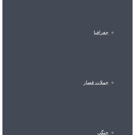
جغرافیا
جملات قصار
جنگی