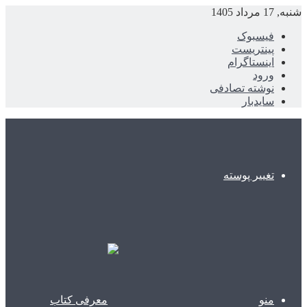
شنبه, 17 مرداد 1405
فیسبوک
پینتریست
اینستاگرام
ورود
نوشته تصادفی
سایدبار
تغییر پوسته
منو