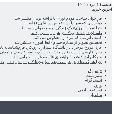
جمعه, 16 مرداد 1405
آخرین خبرها
فراخوان ساخت مودم نوری با تراشه بومی منتشر شد
دهکده‌ای که شهردارش عباس بن علی(ع) است
چرا «بمب انرژی» یک زندگی‌نامه معمولی نیست؟
داستان درخت‌هایی که در شهر راه می‌رفتند
کشف آنزیمی که پیری را معکوس می کند
نخستین تصویر از ستاره همدم «ابط‌الجوزا» منتشر شد
غزل فروغ فرخزاد در دانشگاه شیراز با رویکرد فرم‌شناسانه با
زبان فارسی در شبه‌قاره هند؛ روایت یک حضور تاریخی و تمدنی
«امکان اندیشه» با ۶ راهنمای فلسفه غرب رونمایی شد
چرا شرکت‌های هوش مصنوعی میلیون‌ها کتاب را خریدند و بعد ن
فیسبوک
پینتریست
اینستاگرام
ورود
نوشته تصادفی
سایدبار