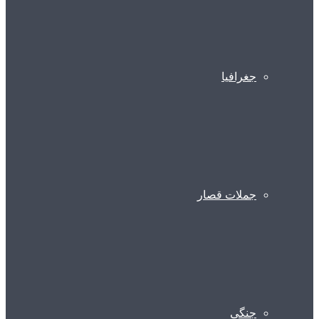
جغرافیا
جملات قصار
جنگی