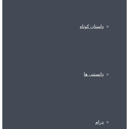
داستان کوتاه
دانستنی ها
درام