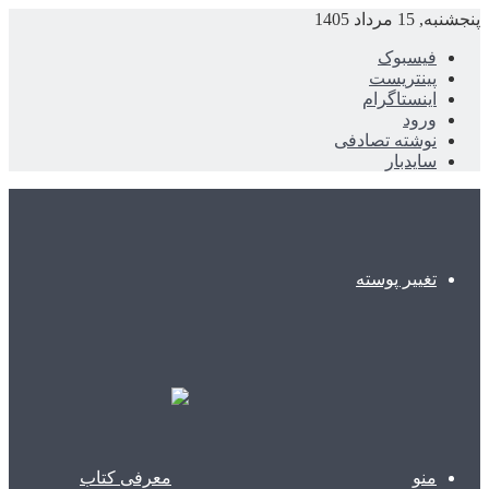
پنجشنبه, 15 مرداد 1405
فیسبوک
پینتریست
اینستاگرام
ورود
نوشته تصادفی
سایدبار
تغییر پوسته
منو