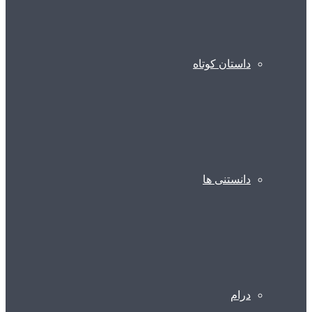
داستان کوتاه
دانستنی ها
درام