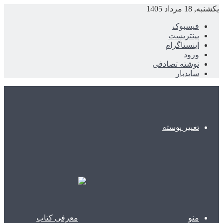
یکشنبه, 18 مرداد 1405
فیسبوک
پینتریست
اینستاگرام
ورود
نوشته تصادفی
سایدبار
تغییر پوسته
منو