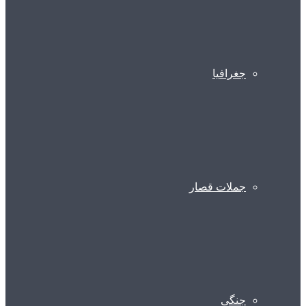
جغرافیا
جملات قصار
جنگی