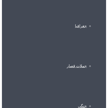
جغرافیا
جملات قصار
جنگی