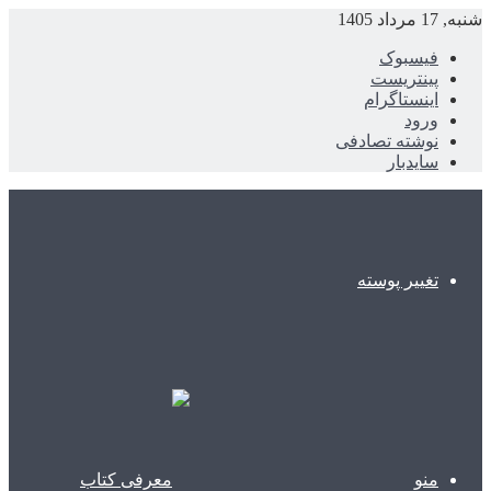
شنبه, 17 مرداد 1405
فیسبوک
پینتریست
اینستاگرام
ورود
نوشته تصادفی
سایدبار
تغییر پوسته
منو