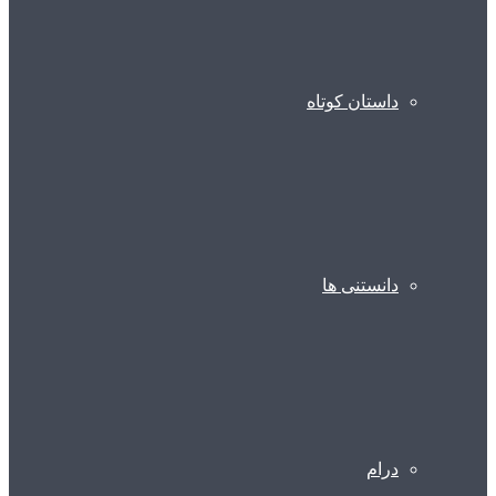
داستان کوتاه
دانستنی ها
درام