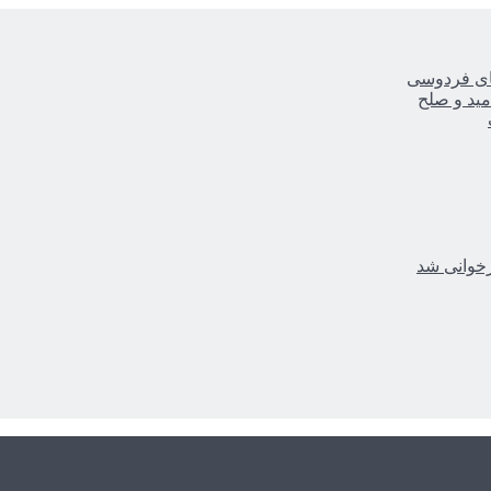
یای فردوسی
مید و صلح
زخوانی شد