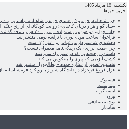
یکشنبه, 18 مرداد 1405
آخرین خبرها
چرا شاهنامه بخوانیم؟ راهنمای خواندن شاهنامه و آشنایی با دن
«ساداکو و هزار درنای کاغذی»؛ روایت کودکانه‌ای از رنج جنگ، ا
چاپ چهل‌ونهم «تن‌تن و سندباد» از مرز ۲۰۰ هزار نسخه گذشت
فراخوان ساخت مودم نوری با تراشه بومی منتشر شد
دهکده‌ای که شهردارش عباس بن علی(ع) است
چرا «بمب انرژی» یک زندگی‌نامه معمولی نیست؟
داستان درخت‌هایی که در شهر راه می‌رفتند
کشف آنزیمی که پیری را معکوس می کند
نخستین تصویر از ستاره همدم «ابط‌الجوزا» منتشر شد
غزل فروغ فرخزاد در دانشگاه شیراز با رویکرد فرم‌شناسانه با
فیسبوک
پینتریست
اینستاگرام
ورود
نوشته تصادفی
سایدبار