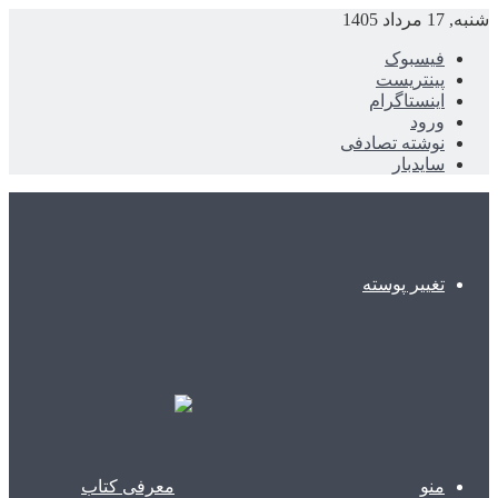
شنبه, 17 مرداد 1405
فیسبوک
پینتریست
اینستاگرام
ورود
نوشته تصادفی
سایدبار
تغییر پوسته
منو