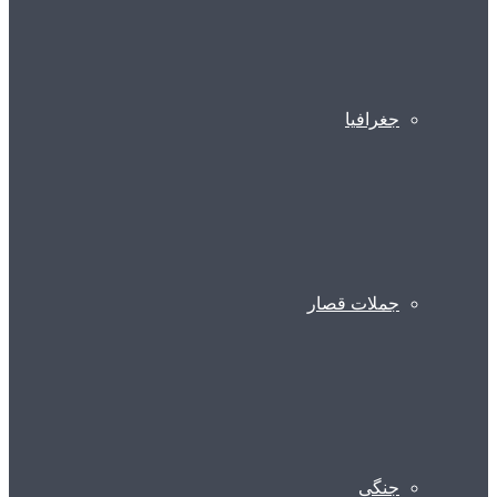
جغرافیا
جملات قصار
جنگی