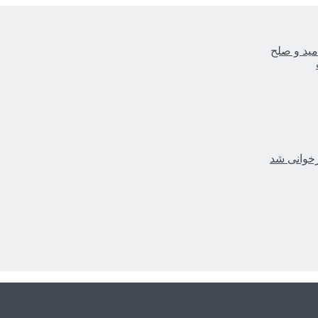
مید و صلح
زخوانی شد