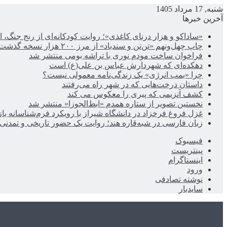
شنبه, 17 مرداد 1405
آخرین خبرها
«ساداکو و هزار درنای کاغذی»؛ روایت کودکانه‌ای از رنج جنگ، ا
چاپ چهل‌ونهم «تن‌تن و سندباد» از مرز ۲۰۰ هزار نسخه گذشت
فراخوان ساخت مودم نوری با تراشه بومی منتشر شد
دهکده‌ای که شهردارش عباس بن علی(ع) است
چرا «بمب انرژی» یک زندگی‌نامه معمولی نیست؟
داستان درخت‌هایی که در شهر راه می‌رفتند
کشف آنزیمی که پیری را معکوس می کند
نخستین تصویر از ستاره همدم «ابط‌الجوزا» منتشر شد
غزل فروغ فرخزاد در دانشگاه شیراز با رویکرد فرم‌شناسانه با
زبان فارسی در شبه‌قاره هند؛ روایت یک حضور تاریخی و تمدنی
فیسبوک
پینتریست
اینستاگرام
ورود
نوشته تصادفی
سایدبار