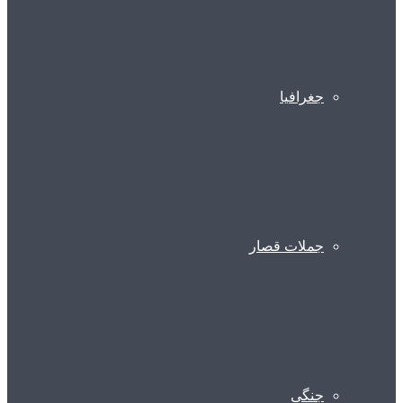
جغرافیا
جملات قصار
جنگی