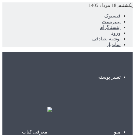
یکشنبه, 18 مرداد 1405
فیسبوک
پینتریست
اینستاگرام
ورود
نوشته تصادفی
سایدبار
تغییر پوسته
منو