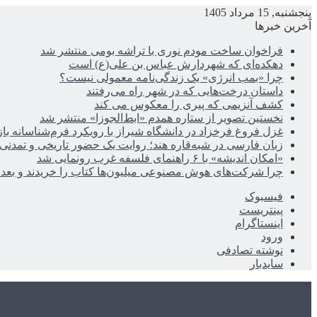
پنجشنبه, 15 مرداد 1405
آخرین خبرها
فراخوان ساخت مودم نوری با تراشه بومی منتشر شد
دهکده‌ای که شهردارش عباس بن علی(ع) است
چرا «بمب انرژی» یک زندگی‌نامه معمولی نیست؟
داستان درخت‌هایی که در شهر راه می‌رفتند
کشف آنزیمی که پیری را معکوس می کند
نخستین تصویر از ستاره همدم «ابط‌الجوزا» منتشر شد
غزل فروغ فرخزاد در دانشگاه شیراز با رویکرد فرم‌شناسانه با
زبان فارسی در شبه‌قاره هند؛ روایت یک حضور تاریخی و تمدنی
«امکان اندیشه» با ۶ راهنمای فلسفه غرب رونمایی شد
چرا شرکت‌های هوش مصنوعی میلیون‌ها کتاب را خریدند و بعد ن
فیسبوک
پینتریست
اینستاگرام
ورود
نوشته تصادفی
سایدبار