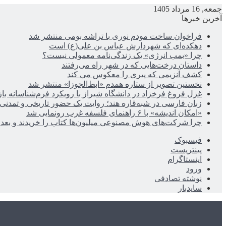
جمعه, 16 مرداد 1405
آخرین خبرها
فراخوان ساخت مودم نوری با تراشه بومی منتشر شد
دهکده‌ای که شهردارش عباس بن علی(ع) است
چرا «بمب انرژی» یک زندگی‌نامه معمولی نیست؟
داستان درخت‌هایی که در شهر راه می‌رفتند
کشف آنزیمی که پیری را معکوس می کند
نخستین تصویر از ستاره همدم «ابط‌الجوزا» منتشر شد
غزل فروغ فرخزاد در دانشگاه شیراز با رویکرد فرم‌شناسانه با
زبان فارسی در شبه‌قاره هند؛ روایت یک حضور تاریخی و تمدنی
«امکان اندیشه» با ۶ راهنمای فلسفه غرب رونمایی شد
چرا شرکت‌های هوش مصنوعی میلیون‌ها کتاب را خریدند و بعد ن
فیسبوک
پینتریست
اینستاگرام
ورود
نوشته تصادفی
سایدبار