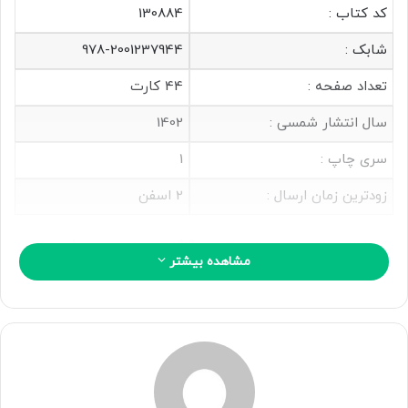
ی
کد کتاب :
130884
م
ی
شابک :
978-2001237944
ل
تعداد صفحه :
44 کارت
سال انتشار شمسی :
1402
سری چاپ :
1
زودترین زمان ارسال :
2 اسفن
دکتر علی صاحبی به سال 1343 در گرگان متولد شد. دورۀ
مشاهده بیشتر
کارشناسی و کارشناسی ارشد خود را در دانشگاه تهران گذراند. در
سال 1375 در رشتۀ روان شناسی بالینی از دانشگاه نیوساوت ولز
سیدنی درجه دکتری گرفت و در 1377 به دریافت درجۀ فوق دکترا
در اختلالات وسواس از کلینیک اختلالات اضطرابی دانشگاه سیدنی
نایل آمد.دوره های رسمی «شناخت درمانی» را زیر نظر آلبرت
آلیس گذراند و گواهی رسمی «طرح واره درمانی» را از جفری یانگ