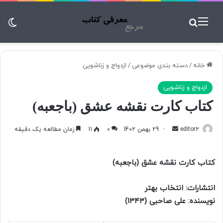
منو
جستجو برای
تغ
خانه
/
دسته بندی موضوعی
/
ازدواج و زناشویی
ازدواج و زناشویی
کتاب کارت نقشه عشق (باجعبه)
editor2
ا
29 بهمن 1402
0
11
زمان مطالعه یک دقیقه
ر
س
کتاب کارت نقشه عشق (باجعبه)
ا
ل
انتشارات:
انتخاب بهتر
ب
نویسنده:
علی صاحبی (۱۳۴۳)
ه
ا