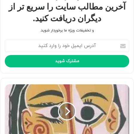
آخرین مطالب سایت را سریع تر از
دیگران دریافت کنید.
و تخفیفات ویژه ما برخوردار شوید.
آ
د
ر
س
ا
ی
م
ی
ل
خ
و
د
ر
ا
و