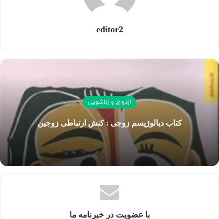
گرفت.مدت هشت سال به عنوان استاد روان شناسی بالینی در
دانشگاه فردوسی مشهد ف…
editor2
کتاب کارت نقشه عشق (باجعبه)
کپی لینک
ازدواج و زناشویی
کتاب دیالوژیسم زوجی : کنش ارتباطی زوجین
با عضویت در خبرنامه ما