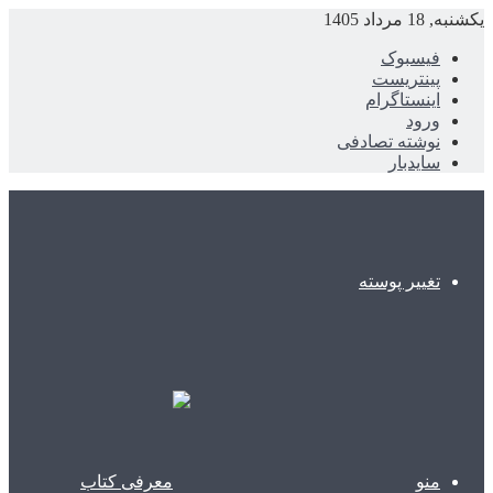
یکشنبه, 18 مرداد 1405
فیسبوک
پینتریست
اینستاگرام
ورود
نوشته تصادفی
سایدبار
تغییر پوسته
منو