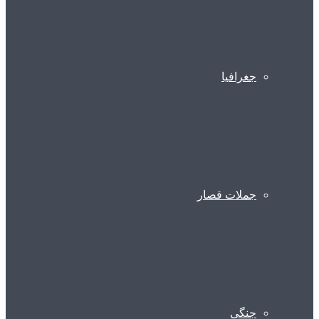
جغرافیا
جملات قصار
جنگی