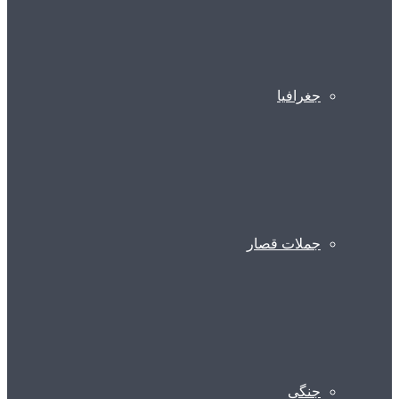
جغرافیا
جملات قصار
جنگی