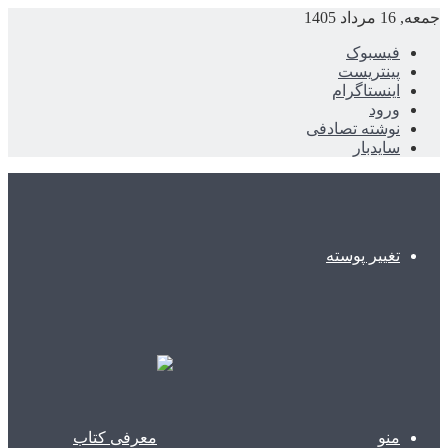
جمعه, 16 مرداد 1405
فیسبوک
پینتریست
اینستاگرام
ورود
نوشته تصادفی
سایدبار
تغییر پوسته
منو