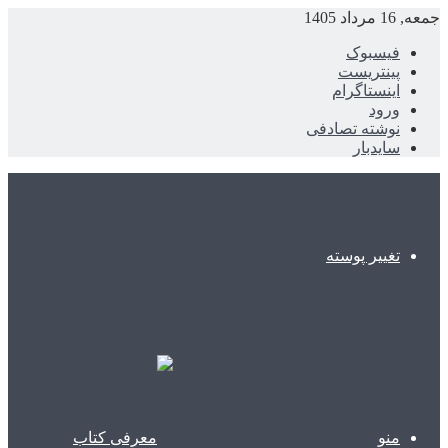
جمعه, 16 مرداد 1405
فیسبوک
پینتریست
اینستاگرام
ورود
نوشته تصادفی
سایدبار
تغییر پوسته
منو