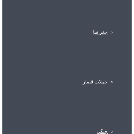
جغرافیا
جملات قصار
جنگی