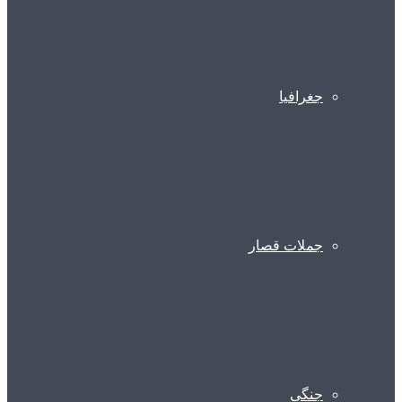
جغرافیا
جملات قصار
جنگی