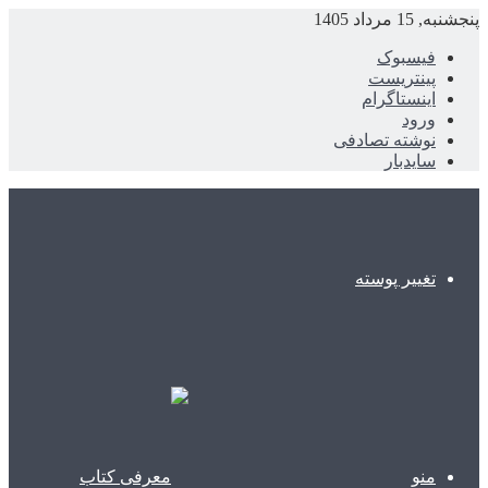
پنجشنبه, 15 مرداد 1405
فیسبوک
پینتریست
اینستاگرام
ورود
نوشته تصادفی
سایدبار
تغییر پوسته
منو