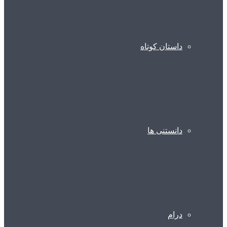
داستان کوتاه
دانستنی ها
درام