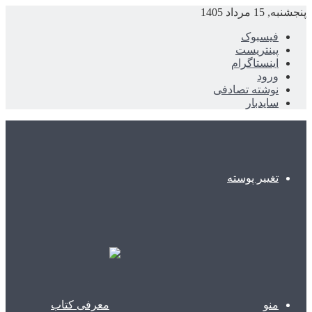
پنجشنبه, 15 مرداد 1405
فیسبوک
پینتریست
اینستاگرام
ورود
نوشته تصادفی
سایدبار
تغییر پوسته
منو