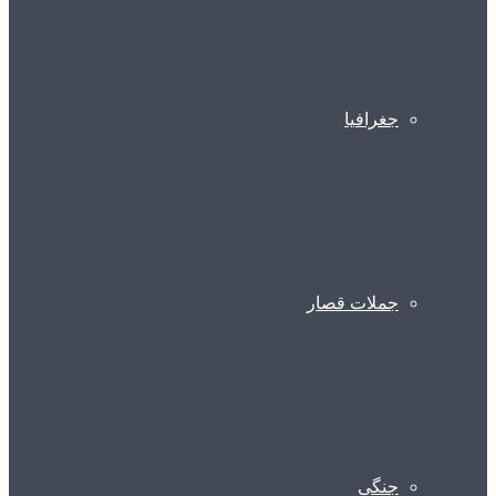
جغرافیا
جملات قصار
جنگی