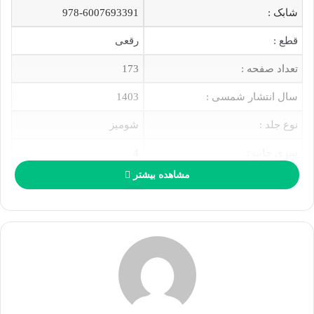
ی
شابک :
978-6007693391
ل
قطع :
رقعی
تعداد صفحه :
173
سال انتشار شمسی :
1403
نوع جلد :
شومیز
سری چاپ :
4
مشاهده بیشتر
زودترین زمان ارسال :
7 خرداد
معرفی کتاب مثنوی برای جوان ترها
اثر مسعود خیام
خیام در این مجموعه به مرور نکات نغز و ابیات پرمغزی می پردازد که
از مولانا و یکی از آثار ماندگار و پرارزش او که همان مثنوی است به