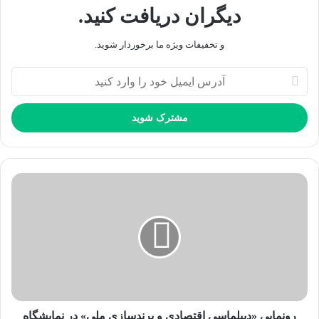
دیگران دریافت کنید.
کپی لینک
و تخفیفات ویژه ما برخوردار شوید.
آ
د
ر
س
ا
ی
م
ی
ل
خ
و
د
ر
ا
و
ا
ر
رونمایی «دیپلماسی اقتصادی و برندسازی ملی» در نمایشگاه