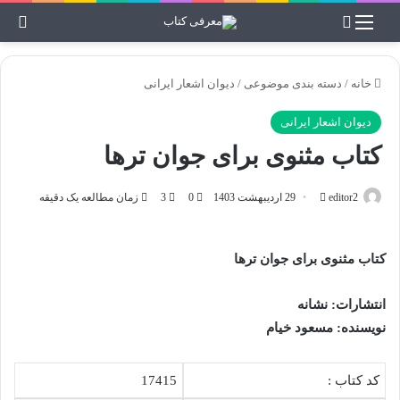
منو
جستجو برای
تغی
خانه
/
دسته بندی موضوعی
/
دیوان اشعار ایرانی
دیوان اشعار ایرانی
کتاب مثنوی برای جوان ترها
editor2
ا
29 اردیبهشت 1403
0
3
زمان مطالعه یک دقیقه
ر
س
کتاب مثنوی برای جوان ترها
ا
ل
انتشارات:
نشانه
ب
ه
نویسنده:
مسعود خیام
ا
ی
کد کتاب :
17415
م