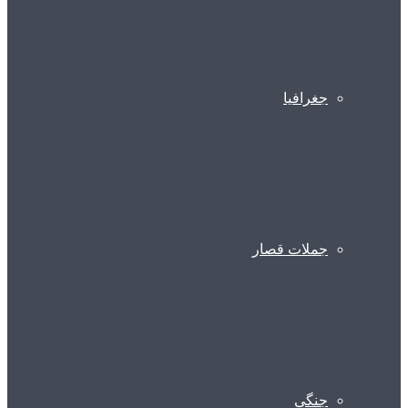
جغرافیا
جملات قصار
جنگی