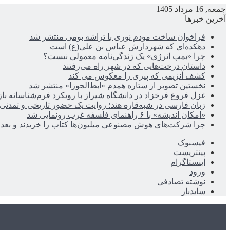
جمعه, 16 مرداد 1405
آخرین خبرها
فراخوان ساخت مودم نوری با تراشه بومی منتشر شد
دهکده‌ای که شهردارش عباس بن علی(ع) است
چرا «بمب انرژی» یک زندگی‌نامه معمولی نیست؟
داستان درخت‌هایی که در شهر راه می‌رفتند
کشف آنزیمی که پیری را معکوس می کند
نخستین تصویر از ستاره همدم «ابط‌الجوزا» منتشر شد
غزل فروغ فرخزاد در دانشگاه شیراز با رویکرد فرم‌شناسانه با
زبان فارسی در شبه‌قاره هند؛ روایت یک حضور تاریخی و تمدنی
«امکان اندیشه» با ۶ راهنمای فلسفه غرب رونمایی شد
چرا شرکت‌های هوش مصنوعی میلیون‌ها کتاب را خریدند و بعد ن
فیسبوک
پینتریست
اینستاگرام
ورود
نوشته تصادفی
سایدبار