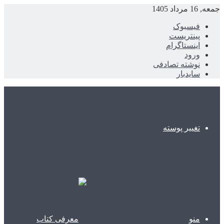
جمعه, 16 مرداد 1405
فیسبوک
پینتریست
اینستاگرام
ورود
نوشته تصادفی
سایدبار
تغییر پوسته
منو