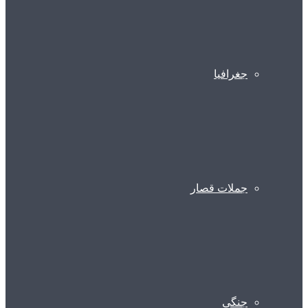
جغرافیا
جملات قصار
جنگی