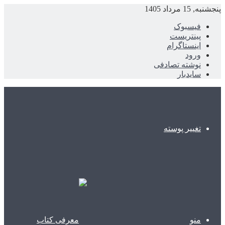
پنجشنبه, 15 مرداد 1405
فیسبوک
پینتریست
اینستاگرام
ورود
نوشته تصادفی
سایدبار
تغییر پوسته
منو