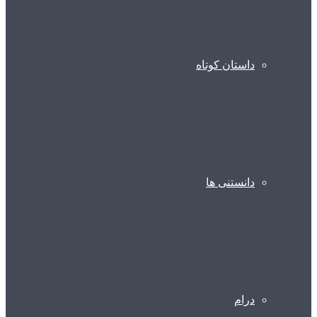
داستان کوتاه
دانستنی ها
درام