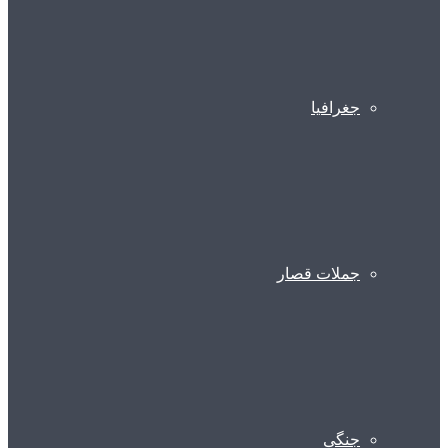
جغرافیا
جملات قصار
جنگی