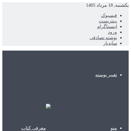
یکشنبه, 18 مرداد 1405
فیسبوک
پینتریست
اینستاگرام
ورود
نوشته تصادفی
سایدبار
تغییر پوسته
منو