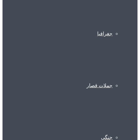
جغرافیا
جملات قصار
جنگی