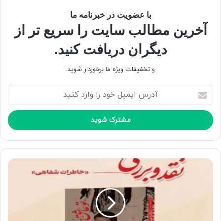
بی‌تردید، ورود مباحث زبان‌شناسی به طور کلی، و زبان‌شناسی
شناختی به طور خاص، به علم اصول می‌تواند انقلابی ژرف در این
با عضویت در خبرنامه ما
زمینه را رقم بزند.
آخرین مطالب سایت را سریع تر از
دیگران دریافت کنید.
کپی لینک
و تخفیفات ویژه ما برخوردار شوید.
آ
د
ر
س
ا
ی
م
ی
ل
خ
و
د
ر