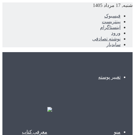
شنبه, 17 مرداد 1405
فیسبوک
پینتریست
اینستاگرام
ورود
نوشته تصادفی
سایدبار
تغییر پوسته
منو