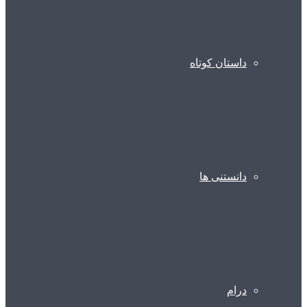
داستان کوتاه
دانستنی ها
درام