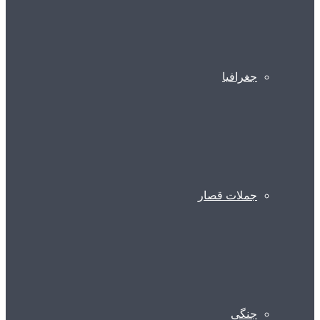
جغرافیا
جملات قصار
جنگی