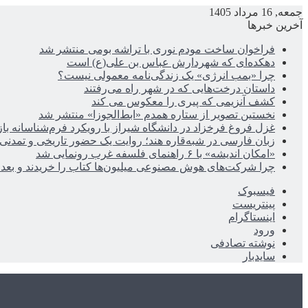
جمعه, 16 مرداد 1405
آخرین خبرها
فراخوان ساخت مودم نوری با تراشه بومی منتشر شد
دهکده‌ای که شهردارش عباس بن علی(ع) است
چرا «بمب انرژی» یک زندگی‌نامه معمولی نیست؟
داستان درخت‌هایی که در شهر راه می‌رفتند
کشف آنزیمی که پیری را معکوس می کند
نخستین تصویر از ستاره همدم «ابط‌الجوزا» منتشر شد
غزل فروغ فرخزاد در دانشگاه شیراز با رویکرد فرم‌شناسانه با
زبان فارسی در شبه‌قاره هند؛ روایت یک حضور تاریخی و تمدنی
«امکان اندیشه» با ۶ راهنمای فلسفه غرب رونمایی شد
چرا شرکت‌های هوش مصنوعی میلیون‌ها کتاب را خریدند و بعد ن
فیسبوک
پینتریست
اینستاگرام
ورود
نوشته تصادفی
سایدبار